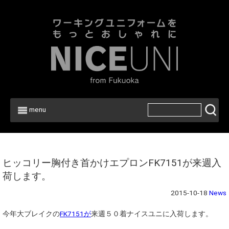
menu
Home
>
News
ヒッコリー胸付き首かけエプロンFK7151が来週入
荷します。
2015-10-18
News
今年大ブレイクの
FK7151が
来週５０着ナイスユニに入荷します。