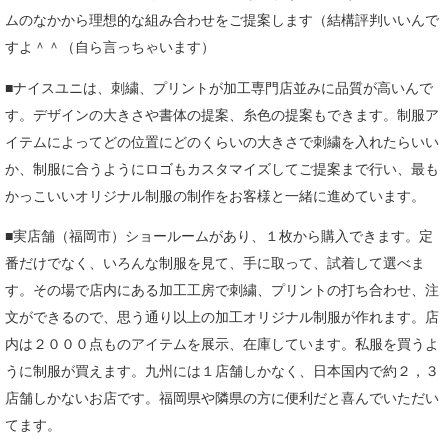
ムのなかから理想的な組み合わせをご提案します（結構評判いいんで
すよ＾＾（自ら言っちゃいます）
■ナイスユニは、刺繍、プリントが加工専門店並みに品質が高いんで
す。デザインの大きさや書体の提案、糸色の提案もできます。制服ア
イテムによってどの位置にどのくらいの大きさで刺繍を入れたらいい
か、制服に合うようにロゴもカスタマイズしてご提案まで行い、最も
かっこいいオリジナル制服の制作をお客様と一緒に進めています。
■実店舗（福岡市）ショールームがあり、１枚から購入できます。定
番だけでなく、いろんな制服を見て、手に取って、試着して選べま
す。その場で店内にある加工工房で刺繍、プリントの打ち合わせ、注
文ができるので、思う通り以上の加工オリジナル制服が作れます。店
内は２０００点ものアイテムを展示、在庫しています。私服を買うよ
うに制服が買えます。九州には１店舗しかなく、日本国内で約２，３
店舗しかないお店です。福岡県や隣県の方に便利だと喜んでいただい
てます。