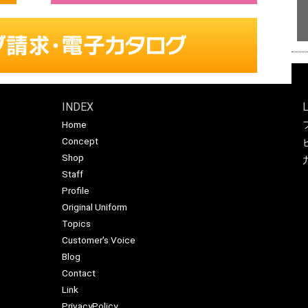
INDEX
Home
Concept
Shop
Staff
Profile
Original Uniform
Topics
Customer's Voice
Blog
Contact
Link
PrivacyPolicy