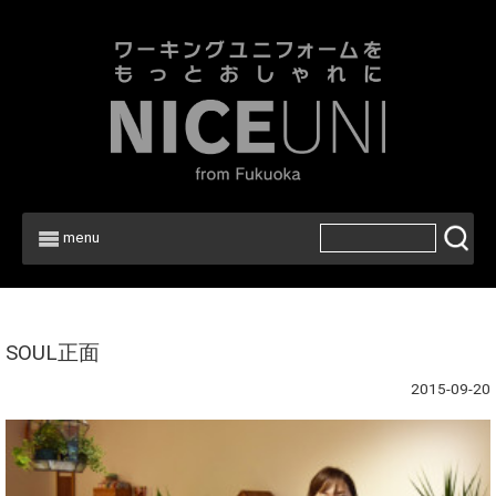
menu
Home
>
SOUL正面
2015-09-20