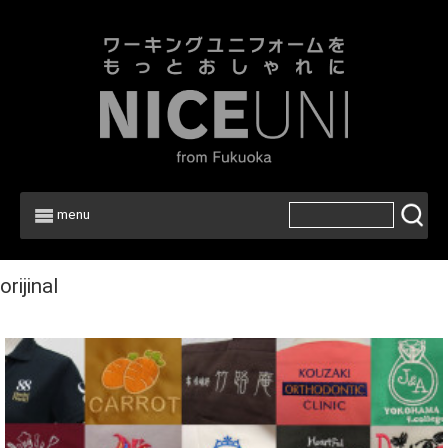
menu
orijinal