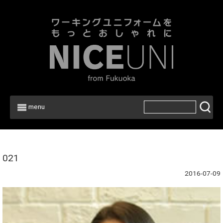
menu
Home
>
021
2016-07-09