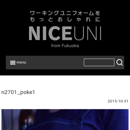
menu
Home
>
n2701_poke1
2015-10-31