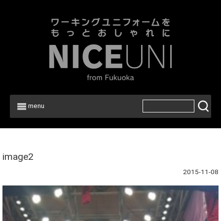
menu
Home
>
image2
2015-11-08