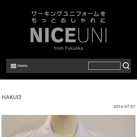
menu
Home
>
HAKUI3
2016-07-07