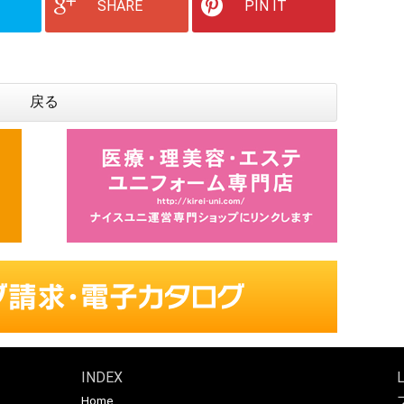
SHARE
PIN IT
戻る
INDEX
Home