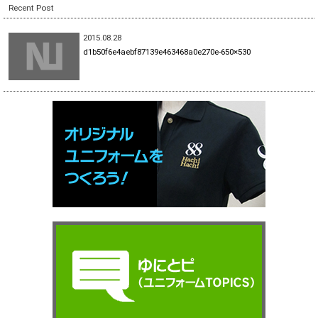
Recent Post
2015.08.28
d1b50f6e4aebf87139e463468a0e270e-650×530