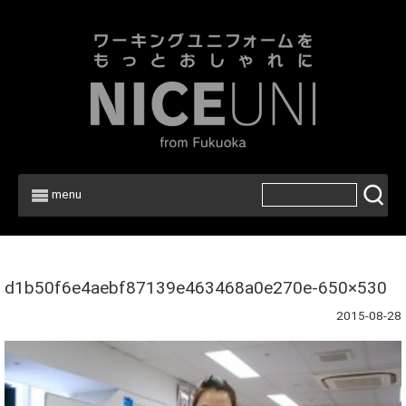
menu
Home
>
d1b50f6e4aebf87139e463468a0e270e-650×530
2015-08-28